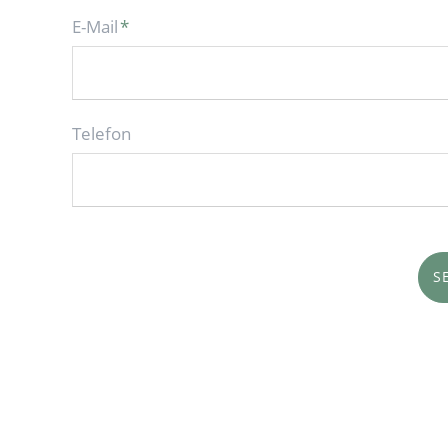
Pflichtfeld
E-Mail
*
Telefon
S
NAVIGATION